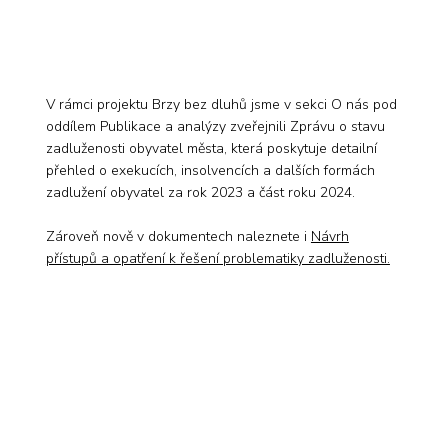
V rámci projektu Brzy bez dluhů jsme v sekci O nás pod
oddílem Publikace a analýzy zveřejnili Zprávu o stavu
zadluženosti obyvatel města, která poskytuje detailní
přehled o exekucích, insolvencích a dalších formách
zadlužení obyvatel za rok 2023 a část roku 2024.
Zároveň nově v dokumentech naleznete i
Návrh
přístupů a opatření k řešení problematiky zadluženosti.