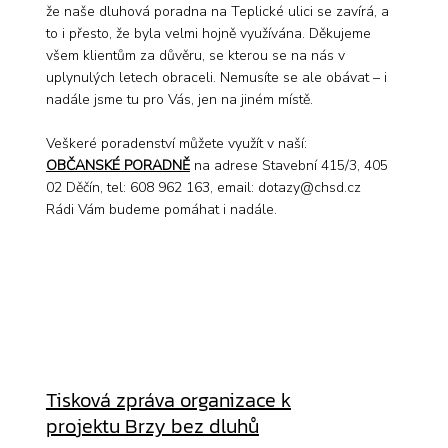
že naše dluhová poradna na Teplické ulici se zavírá, a
to i přesto, že byla velmi hojně využívána. Děkujeme
všem klientům za důvěru, se kterou se na nás v
uplynulých letech obraceli. Nemusíte se ale obávat – i
nadále jsme tu pro Vás, jen na jiném místě.
Veškeré poradenství můžete využít v naší:
OBČANSKÉ PORADNĚ
na adrese Stavební 415/3, 405
02 Děčín, tel: 608 962 163, email:
dotazy@chsd.cz
Rádi Vám budeme pomáhat i nadále.
Tisková zpráva organizace k
projektu Brzy bez dluhů