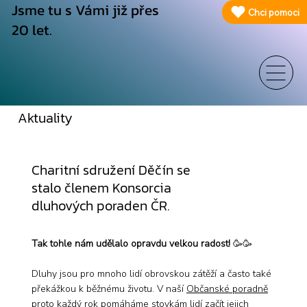
Jsme tu s Vámi již přes
Chci pomoci
20 let.
Aktuality
Charitní sdružení Děčín se
stalo členem Konsorcia
dluhových poraden ČR.
Tak tohle nám udělalo opravdu velkou radost!
🥳🥳
Dluhy jsou pro mnoho lidí obrovskou zátěží a často také
překážkou k běžnému životu. V naší
Občanské poradně
proto každý rok pomáháme stovkám lidí začít jejich