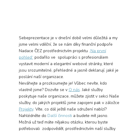
Sebeprezentace je v dnešní době velmi důležitá a my
jsme velmi vděční, že se nám díky finanční podpoře
Nadace ČEZ prostřednictvím projektu
„Na první
pohled“
podařilo ve spolupráci s profesionálem
vystavit moderní a elegantní webové stránky, které
jsou srozumitelné, přehledné a jasně deklarují, jaké je
poslání naší organizace.
Neváhejte a prozkoumejte je! Vůbec nevíte, kdo
vlastně jsme? Dozvíte se v
O nás
. Jaké služby
poskytuje naše organizace, můžete zjistit v sekci Naše
služby, do jakých projektů jsme zapojeni pak v záložce
Projekty
. Víte, co dál ještě naše sdružení nabízí?
Nahlédněte do
Další činnosti
a budete mít jasno.
Možná už teď máte nějakou otázku, kterou byste
potřebovali zodpovědět, prostřednictvím naší služby