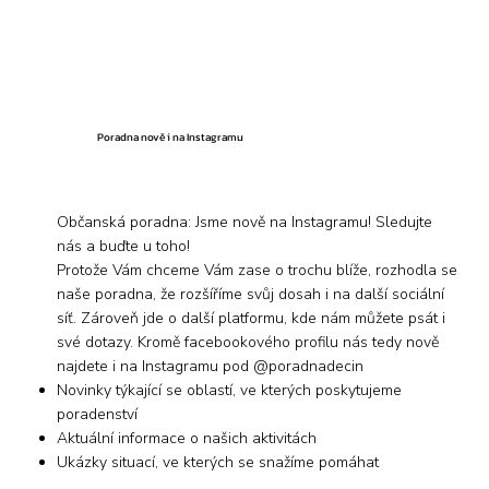
Poradna nově i na Instagramu
Občanská poradna: Jsme nově na Instagramu! Sledujte
nás a buďte u toho!
Protože Vám chceme Vám zase o trochu blíže, rozhodla se
naše poradna, že rozšíříme svůj dosah i na další sociální
síť. Zároveň jde o další platformu, kde nám můžete psát i
své dotazy. Kromě
facebookového profilu
nás tedy nově
najdete i na Instagramu pod
@poradnadecin
Novinky týkající se oblastí, ve kterých poskytujeme
poradenství
​Aktuální informace o našich aktivitách
Ukázky situací, ve kterých se snažíme pomáhat