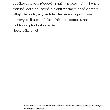
poděkovat také a především našim pracovnicím – Iryně a
Martině, které neúnavně a s entuziasmem sobě vlastním,
dělají vše proto, aby se lidé, kteří museli opustit své
domovy, cítili alespoň částečně „jako doma“ u nás a
mohli vést plnohodnotný život.
Holky děkujeme!​
Seznamte se s Charitním sdružením Děčín, z.s. prostřednictvím nových
webových stránek