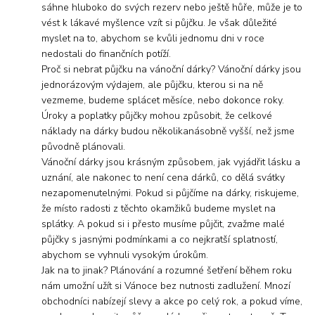
sáhne hluboko do svých rezerv nebo ještě hůře, může je to
vést k lákavé myšlence vzít si půjčku. Je však důležité
myslet na to, abychom se kvůli jednomu dni v roce
nedostali do finančních potíží.
Proč si nebrat půjčku na vánoční dárky? Vánoční dárky jsou
jednorázovým výdajem, ale půjčku, kterou si na ně
vezmeme, budeme splácet měsíce, nebo dokonce roky.
Úroky a poplatky půjčky mohou způsobit, že celkové
náklady na dárky budou několikanásobně vyšší, než jsme
původně plánovali.
Vánoční dárky jsou krásným způsobem, jak vyjádřit lásku a
uznání, ale nakonec to není cena dárků, co dělá svátky
nezapomenutelnými. Pokud si půjčíme na dárky, riskujeme,
že místo radosti z těchto okamžiků budeme myslet na
splátky. A pokud si i přesto musíme půjčit, zvažme malé
půjčky s jasnými podmínkami a co nejkratší splatností,
abychom se vyhnuli vysokým úrokům.
Jak na to jinak? Plánování a rozumné šetření během roku
nám umožní užít si Vánoce bez nutnosti zadlužení. Mnozí
obchodníci nabízejí slevy a akce po celý rok, a pokud víme,