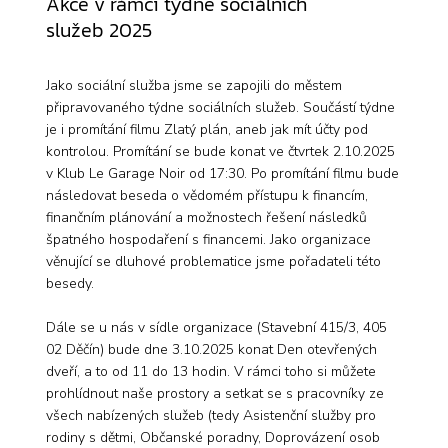
Akce v rámci týdne sociálních
služeb 2025
Jako sociální služba jsme se zapojili do městem
připravovaného týdne sociálních služeb. Součástí týdne
je i promítání filmu Zlatý plán, aneb jak mít účty pod
kontrolou. Promítání se bude konat ve čtvrtek 2.10.2025
v Klub Le Garage Noir od 17:30. Po promítání filmu bude
následovat beseda o vědomém přístupu k financím,
finančním plánování a možnostech řešení následků
špatného hospodaření s financemi. Jako organizace
věnující se dluhové problematice jsme pořadateli této
besedy.
Dále se u nás v sídle organizace (Stavební 415/3, 405
02 Děčín) bude dne 3.10.2025 konat Den otevřených
dveří, a to od 11 do 13 hodin. V rámci toho si můžete
prohlídnout naše prostory a setkat se s pracovníky ze
všech nabízených služeb (tedy Asistenční služby pro
rodiny s dětmi, Občanské poradny, Doprovázení osob