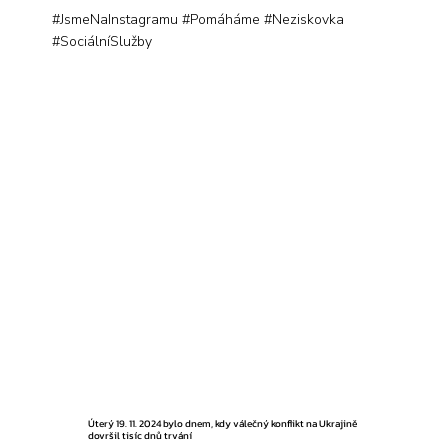
#JsmeNaInstagramu #Pomáháme #Neziskovka
#SociálníSlužby
Úterý 19. 11. 2024 bylo dnem, kdy válečný konflikt na Ukrajině
dovršil tisíc dnů trvání