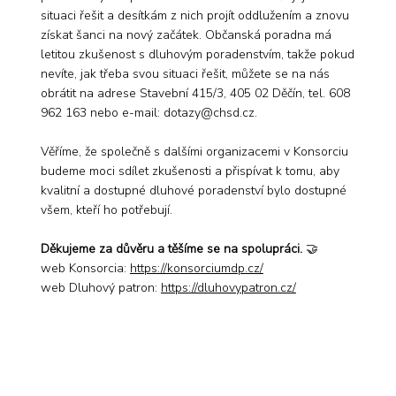
situaci řešit a desítkám z nich projít oddlužením a znovu
získat šanci na nový začátek. Občanská poradna má
letitou zkušenost s dluhovým poradenstvím, takže pokud
nevíte, jak třeba svou situaci řešit, můžete se na nás
obrátit na adrese Stavební 415/3, 405 02 Děčín, tel. 608
962 163 nebo e-mail:
dotazy@chsd.cz
.
Věříme, že společně s dalšími organizacemi v Konsorciu
budeme moci sdílet zkušenosti a přispívat k tomu, aby
kvalitní a dostupné dluhové poradenství bylo dostupné
všem, kteří ho potřebují.
Děkujeme za důvěru a těšíme se na spolupráci.
🤝
web Konsorcia:
https://konsorciumdp.cz/
web Dluhový patron:
https://dluhovypatron.cz/