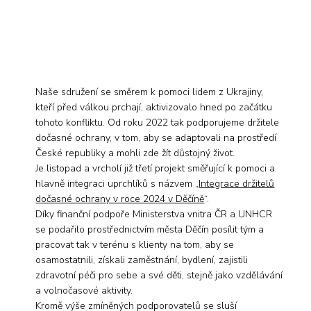
Naše sdružení se směrem k pomoci lidem z Ukrajiny,
kteří před válkou prchají, aktivizovalo hned po začátku
tohoto konfliktu. Od roku 2022 tak podporujeme držitele
dočasné ochrany, v tom, aby se adaptovali na prostředí
České republiky a mohli zde žít důstojný život.
Je listopad a vrcholí již třetí projekt směřující k pomoci a
hlavně integraci uprchlíků s názvem „
Integrace držitelů
dočasné ochrany v roce 2024 v Děčíně
“.
Díky finanční podpoře Ministerstva vnitra ČR a UNHCR
se podařilo prostřednictvím města Děčín posílit tým a
pracovat tak v terénu s klienty na tom, aby se
osamostatnili, získali zaměstnání, bydlení, zajistili
zdravotní péči pro sebe a své děti, stejně jako vzdělávání
a volnočasové aktivity.
Kromě výše zmíněných podporovatelů se sluší