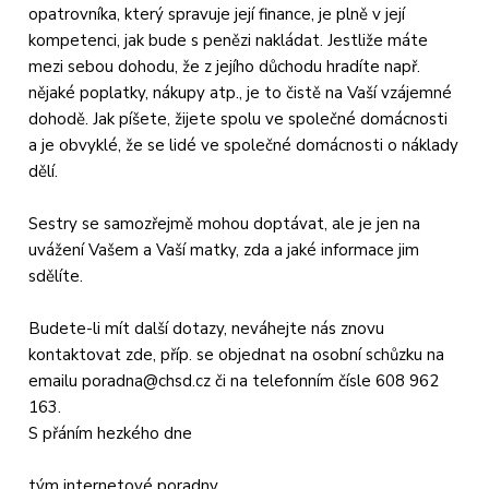
opatrovníka, který spravuje její finance, je plně v její
kompetenci, jak bude s penězi nakládat. Jestliže máte
mezi sebou dohodu, že z jejího důchodu hradíte např.
nějaké poplatky, nákupy atp., je to čistě na Vaší vzájemné
dohodě. Jak píšete, žijete spolu ve společné domácnosti
a je obvyklé, že se lidé ve společné domácnosti o náklady
dělí.
Sestry se samozřejmě mohou doptávat, ale je jen na
uvážení Vašem a Vaší matky, zda a jaké informace jim
sdělíte.
Budete-li mít další dotazy, neváhejte nás znovu
kontaktovat zde, příp. se objednat na osobní schůzku na
emailu
poradna@chsd.cz
či na telefonním čísle 608 962
163.
S přáním hezkého dne
tým internetové poradny