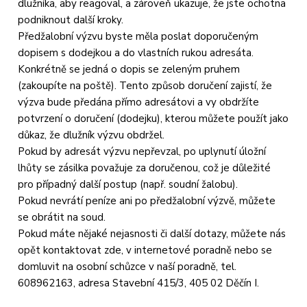
dlužníka, aby reagoval, a zároveň ukazuje, že jste ochotna
podniknout další kroky.
Předžalobní výzvu byste měla poslat doporučeným
dopisem s dodejkou a do vlastních rukou adresáta.
Konkrétně se jedná o dopis se zeleným pruhem
(zakoupíte na poště). Tento způsob doručení zajistí, že
výzva bude předána přímo adresátovi a vy obdržíte
potvrzení o doručení (dodejku), kterou můžete použít jako
důkaz, že dlužník výzvu obdržel.
Pokud by adresát výzvu nepřevzal, po uplynutí úložní
lhůty se zásilka považuje za doručenou, což je důležité
pro případný další postup (např. soudní žalobu).
Pokud nevrátí peníze ani po předžalobní výzvě, můžete
se obrátit na soud.
Pokud máte nějaké nejasnosti či další dotazy, můžete nás
opět kontaktovat zde, v internetové poradně nebo se
domluvit na osobní schůzce v naší poradně, tel.
608962163, adresa Stavební 415/3, 405 02 Děčín I.