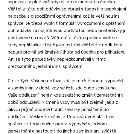
uspokojují v plné výši kdykoli po rozhodnutí o úpadku.
Věřitel z této pohledávky se obrací s žádostí o uspokojení
na osobu s dispozičními oprávněními, což je většinou ins.
správce. Je třeba vyplnit formulář Vyrozumění o uplatnění
pohledávky za majetkovou podstatou nebo pohledávky jí
postavené na roveň. Věřitelé z těchto pohledávek se
tedy nepřihlašují stejně jako ostatní věřitelé v oddlužení,
neplatí pro ně ani 2měsíční lhůta od úpadku pro přihlášení.
Ani se tyto pohledávky nepřezkoumávají v rámci
přezkumného jednání s ins. správcem.
Co se týče Vašeho dotazu, zda je možné podat výpověď
v zaměstnání v době, kdy se řeší, zda bude schváleno
Vaše oddlužení, není nikde zakázáno změnit zaměstnání v
době oddlužení. Nicméně vždy musí být zřejmé, jak a z
jakých příjmů budete hradit závazky přihlášené do
oddlužení. Veškeré změny je třeba zároveň hlásit ins.
správci. Je tedy možné podat výpověď v jednom
zaměstnání a nastoupit do jiného zaměstnání, zvláště