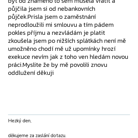
být od známého to sem musela vrátit a
půjčila jsem si od nebankovních
půjček.Prisla jsem o zaměstnání
neprodloužili mi smlouvu a tím pádem
pokles příjmu a nezvládám je platit
zkoušela jsem po nižších splátkách není mě
umožněno chodí mě už upomínky hrozí
exekuce nevím jak z toho ven hledám novou
práci.Myslite že by mě povolili znovu
oddlužení děkuji
Hezký den,
děkujeme za zaslání dotazu.