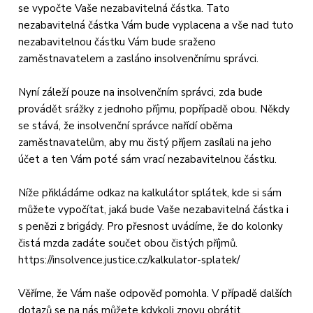
se vypočte Vaše nezabavitelná částka. Tato
nezabavitelná částka Vám bude vyplacena a vše nad tuto
nezabavitelnou částku Vám bude sraženo
zaměstnavatelem a zasláno insolvenčnímu správci.
Nyní záleží pouze na insolvenčním správci, zda bude
provádět srážky z jednoho příjmu, popřípadě obou. Někdy
se stává, že insolvenční správce nařídí oběma
zaměstnavatelům, aby mu čistý příjem zasílali na jeho
účet a ten Vám poté sám vrací nezabavitelnou částku.
Níže přikládáme odkaz na kalkulátor splátek, kde si sám
můžete vypočítat, jaká bude Vaše nezabavitelná částka i
s penězi z brigády. Pro přesnost uvádíme, že do kolonky
čistá mzda zadáte součet obou čistých příjmů.
https://insolvence.justice.cz/kalkulator-splatek/
Věříme, že Vám naše odpověď pomohla. V případě dalších
dotazů se na nás můžete kdykoli znovu obrátit.