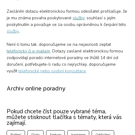
Zasláním dotazu elektronickou formou odesílatel prohlašuje, že
je mu známa povaha poskytované
služby
, souhlasí s jejím
poskytnutím a považuje se za osobu oprávněnou k čerpání této
služby
.
Není-li tomu tak, doporučujeme se na nejasnosti zeptat
telefonicky či e-mailem
. Dotazy zaslané elektronickou formou
zodpovídají poradci internetové poradny ve lhůtě 14 dní od
doručení, potřebujete-li radu co nejrychleji, doporučujeme
využít
telefonické nebo osobní konzultace
.
Archiv online poradny
Pokud chcete číst pouze vybrané téma,
můžete stisknout tlačítka s tématy, která vás
zajímají.
Bydlení
Dluhy
Exekuce
Insolvence
Oddlužení