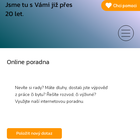
Jsme tu s Vámi již přes
Chci pomoci
20 let.
Online poradna
Nevíte si rady? Máte dluhy, dostali jste výpověď
z práce či bytu? Řešíte rozvod, či výživné?
Využijte naší internetovou poradnu.
Položit nový dotaz