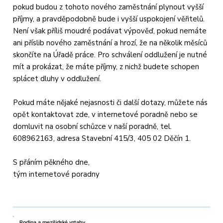
pokud budou z tohoto nového zaměstnání plynout vyšší
příjmy, a pravděpodobně bude i vyšší uspokojení věřitelů.
Není však příliš moudré podávat výpověď, pokud nemáte
ani příslib nového zaměstnání a hrozí, že na několik měsíců
skončíte na Úřadě práce. Pro schválení oddlužení je nutné
mít a prokázat, že máte příjmy, z nichž budete schopen
splácet dluhy v oddlužení.
Pokud máte nějaké nejasnosti či další dotazy, můžete nás
opět kontaktovat zde, v internetové poradně nebo se
domluvit na osobní schůzce v naší poradně, tel.
608962163, adresa Stavební 415/3, 405 02 Děčín 1.
S přáním pěkného dne,
tým internetové poradny
Rodina a mezilidské vztahy