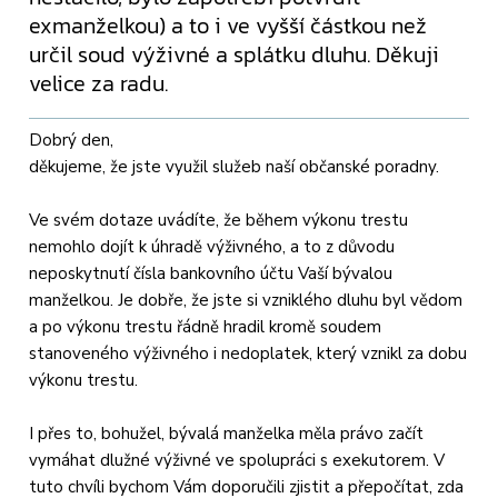
exmanželkou) a to i ve vyšší částkou než
určil soud výživné a splátku dluhu. Děkuji
velice za radu.
Dobrý den,
děkujeme, že jste využil služeb naší občanské poradny.
Ve svém dotaze uvádíte, že během výkonu trestu
nemohlo dojít k úhradě výživného, a to z důvodu
neposkytnutí čísla bankovního účtu Vaší bývalou
manželkou. Je dobře, že jste si vzniklého dluhu byl vědom
a po výkonu trestu řádně hradil kromě soudem
stanoveného výživného i nedoplatek, který vznikl za dobu
výkonu trestu.
I přes to, bohužel, bývalá manželka měla právo začít
vymáhat dlužné výživné ve spolupráci s exekutorem. V
tuto chvíli bychom Vám doporučili zjistit a přepočítat, zda