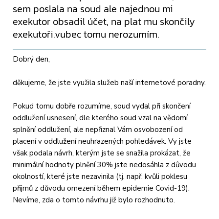
sem poslala na soud ale najednou mi
exekutor obsadil účet, na plat mu skončily
exekutoři.vubec tomu nerozumím.
Dobrý den,
děkujeme, že jste využila služeb naší internetové poradny.
Pokud tomu dobře rozumíme, soud vydal při skončení
oddlužení usnesení, dle kterého soud vzal na vědomí
splnění oddlužení, ale nepřiznal Vám osvobození od
placení v oddlužení neuhrazených pohledávek. Vy jste
však podala návrh, kterým jste se snažila prokázat, že
minimální hodnoty plnění 30% jste nedosáhla z důvodu
okolností, které jste nezavinila (tj. např. kvůli poklesu
příjmů z důvodu omezení během epidemie Covid-19).
Nevíme, zda o tomto návrhu již bylo rozhodnuto.