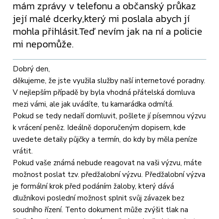
mám zprávy v telefonu a občanský průkaz
její malé dcerky,který mi poslala abych jí
mohla přihlásit.Teď nevím jak na ní a policie
mi nepomůže.
Dobrý den,
děkujeme, že jste využila služby naší internetové poradny.
V nejlepším případě by byla vhodná přátelská domluva
mezi vámi, ale jak uvádíte, tu kamarádka odmítá.
Pokud se tedy nedaří domluvit, pošlete jí písemnou výzvu
k vrácení peněz. Ideálně doporučeným dopisem, kde
uvedete detaily půjčky a termín, do kdy by měla peníze
vrátit.
Pokud vaše známá nebude reagovat na vaši výzvu, máte
možnost poslat tzv. předžalobní výzvu. Předžalobní výzva
je formální krok před podáním žaloby, který dává
dlužníkovi poslední možnost splnit svůj závazek bez
soudního řízení. Tento dokument může zvýšit tlak na