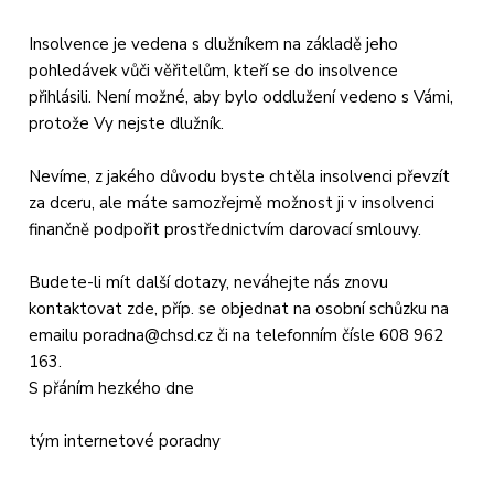
Insolvence je vedena s dlužníkem na základě jeho
pohledávek vůči věřitelům, kteří se do insolvence
přihlásili. Není možné, aby bylo oddlužení vedeno s Vámi,
protože Vy nejste dlužník.
Nevíme, z jakého důvodu byste chtěla insolvenci převzít
za dceru, ale máte samozřejmě možnost ji v insolvenci
finančně podpořit prostřednictvím darovací smlouvy.
Budete-li mít další dotazy, neváhejte nás znovu
kontaktovat zde, příp. se objednat na osobní schůzku na
emailu
poradna@chsd.cz
či na telefonním čísle 608 962
163.
S přáním hezkého dne
tým internetové poradny