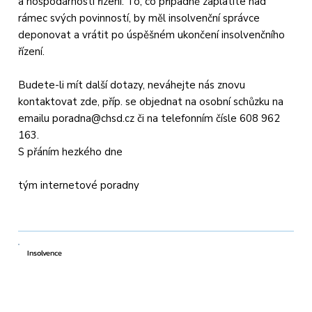
a hospodárnosti řízení. To, co případně zaplatíte nad
rámec svých povinností, by měl insolvenční správce
deponovat a vrátit po úspěšném ukončení insolvenčního
řízení.
Budete-li mít další dotazy, neváhejte nás znovu
kontaktovat zde, příp. se objednat na osobní schůzku na
emailu
poradna@chsd.cz
či na telefonním čísle 608 962
163.
S přáním hezkého dne
tým internetové poradny
Insolvence