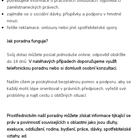
potřebujete informace o pracovních smlouvách, výpovědi či
zaměstnaneckých právech,
zajímáte se o sociální dávky, příspěvky a podporu v hmotné
nouzi,
řešíte reklamace, smlouvy nebo jiné spotřebitelské spory.
Jak poradna funguje?
Svůj dotaz můžete poslat jednoduše online, odpověď obdržíte
do 14 dnů.
V naléhavých případech doporučujeme využít
telefonickou poradnu nebo si domluvit osobní konzultaci.
Naším cílem je poskytnout bezplatnou pomoc a podporu, aby se
každý mohl lépe orientovat v právních předpisech, vyřešit své
problémy a najít cestu z obtížných situací.
Prostřednictvím naší poradny můžete získat informace týkající se
práv a povinností souvisejících s oblastmi jako jsou dluhy,
exekuce, oddlužení, rodina, bydlení, práce, dávky, spotřebitelské
vztahy, ad.