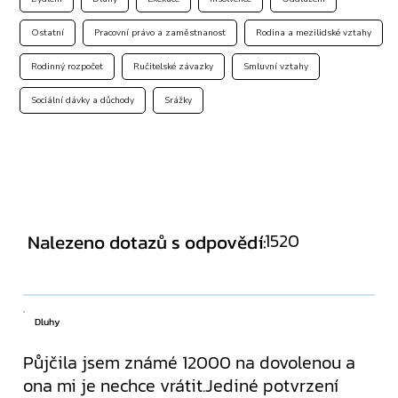
Ostatní
Pracovní právo a zaměstnanost
Rodina a mezilidské vztahy
Rodinný rozpočet
Ručitelské závazky
Smluvní vztahy
Sociální dávky a důchody
Srážky
1520
Nalezeno dotazů s odpovědí:
Dluhy
Půjčila jsem známé 12000 na dovolenou a
ona mi je nechce vrátit.Jediné potvrzení