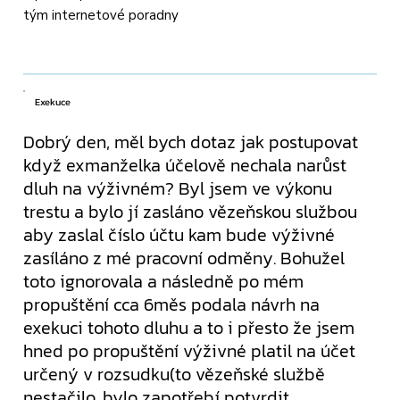
tým internetové poradny
Exekuce
Dobrý den, měl bych dotaz jak postupovat
když exmanželka účelově nechala narůst
dluh na výživném? Byl jsem ve výkonu
trestu a bylo jí zasláno vězeňskou službou
aby zaslal číslo účtu kam bude výživné
zasíláno z mé pracovní odměny. Bohužel
toto ignorovala a následně po mém
propuštění cca 6měs podala návrh na
exekuci tohoto dluhu a to i přesto že jsem
hned po propuštění výživné platil na účet
určený v rozsudku(to vězeňské službě
nestačilo, bylo zapotřebí potvrdit