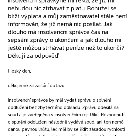
Insolvencni spravkyne mi řekla, že již mi
nebudou nic ztrhavat z platu. Bohužel se
blíží výplata a můj zaměstnavatel stále není
informován, že již nemá nic posílat. Jak
dlouho má insolvencni správce čas na
sepsání zprávy o ukončení a jak dlouho mi
ještě můžou strhávat peníze než to ukonči?
Děkuji za odpověď
Hezký den,
děkujeme za zaslání dotazu.
Insolvenční správce by měl vydat správu o splnění
oddlužení bez zbytečného odkladu. Zprávu odesílá na
soud a je zveřejněna v insolvenčním rejstříku. Rozhodnutí
o splnění oddlužení následně vydává soud, ani ten nemá
danou pevnou lhůtu, leč měl by se řídit zásadou rychlosti