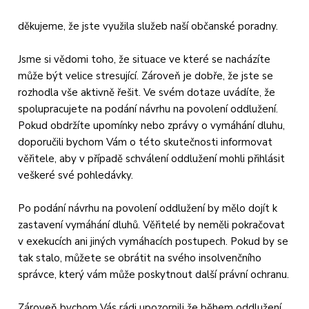
děkujeme, že jste využila služeb naší občanské poradny.
Jsme si vědomi toho, že situace ve které se nacházíte
může být velice stresující. Zároveň je dobře, že jste se
rozhodla vše aktivně řešit. Ve svém dotaze uvádíte, že
spolupracujete na podání návrhu na povolení oddlužení.
Pokud obdržíte upomínky nebo zprávy o vymáhání dluhu,
doporučili bychom Vám o této skutečnosti informovat
věřitele, aby v případě schválení oddlužení mohli přihlásit
veškeré své pohledávky.
Po podání návrhu na povolení oddlužení by mělo dojít k
zastavení vymáhání dluhů. Věřitelé by neměli pokračovat
v exekucích ani jiných vymáhacích postupech. Pokud by se
tak stalo, můžete se obrátit na svého insolvenčního
správce, který vám může poskytnout další právní ochranu.
Zároveň bychom Vás rádi upozornili že během oddlužení