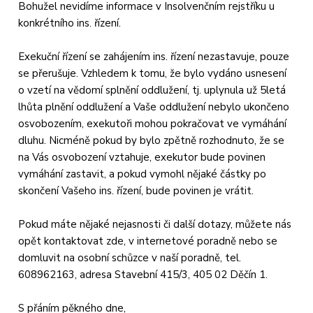
Bohužel nevidíme informace v Insolvenčním rejstříku u
konkrétního ins. řízení.
Exekuční řízení se zahájením ins. řízení nezastavuje, pouze
se přerušuje. Vzhledem k tomu, že bylo vydáno usnesení
o vzetí na vědomí splnění oddlužení, tj. uplynula už 5letá
lhůta plnění oddlužení a Vaše oddlužení nebylo ukončeno
osvobozením, exekutoři mohou pokračovat ve vymáhání
dluhu. Nicméně pokud by bylo zpětně rozhodnuto, že se
na Vás osvobození vztahuje, exekutor bude povinen
vymáhání zastavit, a pokud vymohl nějaké částky po
skončení Vašeho ins. řízení, bude povinen je vrátit.
Pokud máte nějaké nejasnosti či další dotazy, můžete nás
opět kontaktovat zde, v internetové poradně nebo se
domluvit na osobní schůzce v naší poradně, tel.
608962163, adresa Stavební 415/3, 405 02 Děčín 1.
S přáním pěkného dne,