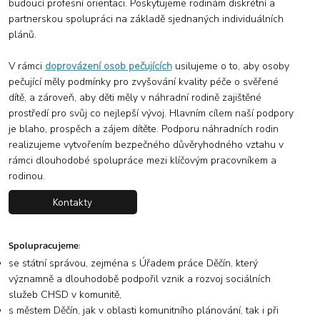
budoucí profesní orientaci. Poskytujeme rodinám diskrétní a
partnerskou spolupráci na základě sjednaných individuálních
plánů.
V rámci
doprovázení osob pečujících
usilujeme o to, aby osoby
pečující měly podmínky pro zvyšování kvality péče o svěřené
dítě, a zároveň, aby děti měly v náhradní rodině zajištěné
prostředí pro svůj co nejlepší vývoj. Hlavním cílem naší podpory
je blaho, prospěch a zájem dítěte. Podporu náhradních rodin
realizujeme vytvořením bezpečného důvěryhodného vztahu v
rámci dlouhodobé spolupráce mezi klíčovým pracovníkem a
rodinou.
Kontakty
Spolupracujeme:
se státní správou, zejména s Úřadem práce Děčín, který
významně a dlouhodobě podpořil vznik a rozvoj sociálních
služeb CHSD v komunitě,
s městem Děčín, jak v oblasti komunitního plánování, tak i při