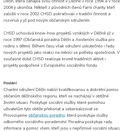
Děčín, která zahájila svou činnost v Děčíně v roce 1994 a v roce
2004 ji ukončila. Někteří z původních členů Farní charity, kteří
založili v roce 2002 CHSD, pokračovali v tradiční činnosti a
rozvinuli ji již pod novým občanským sdružením.
CHSD uchovává know-how projektů vzniklých v Děčíně již v
roce 1997 (Občanská poradna Děčín a Asistenční služba pro
rodiny s dětmi). Během času však sdružení uskutečnilo i řadu
nových projektů jako reakci na měnící se potřeby společnosti. V
současné době CHSD realizuje kromě tradičních aktivit i
projekty podpořené z Evropského sociálního fondu.
Poslání
Charitní sdružení Děčín nabízí kvalifikovanou a diskrétní pomoc
občanům děčínského regionu, kteří se nacházejí v obtížné
životní situaci. Poskytuje sociální služby, které pomohou
uživatelům tyto obtíže překonat a seberealizovat se.
Provozujeme
občanskou poradnu
, která poskytuje služby
odborného sociálního poradenství. Poradna poskytuje rady,
informace a pomoc všem, kteří jsou v nepříznivé sociální situaci,