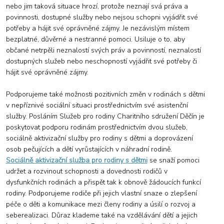
nebo jim taková situace hrozí, protože neznají svá práva a
povinnosti, dostupné služby nebo nejsou schopni vyjádřit své
potřeby a hájit své oprávněné zájmy. Je nezávislým místem
bezplatné, důvěrné a nestranné pomoci. Usiluje o to, aby
občané netrpěli neznalostí svých práv a povinností, neznalostí
dostupných služeb nebo neschopností vyjádřit své potřeby či
hájit své oprávněné zájmy.
Podporujeme také možnosti pozitivních změn v rodinách s dětmi
v nepříznivé sociální situaci prostřednictvím své asistenční
služby. Posláním
Služeb pro rodiny
Charitního sdružení Děčín je
poskytovat podporu rodinám prostřednictvím dvou služeb,
sociálně aktivizační služby pro rodiny s dětmi a doprovázení
osob pečujících a dětí vyrůstajících v náhradní rodině.
Sociálně aktivizační služba pro rodiny s dětmi
se snaží pomoci
udržet a rozvinout schopnosti a dovednosti rodičů v
dysfunkčních rodinách a přispět tak k obnově žádoucích funkcí
rodiny. Podporujeme rodiče při jejich vlastní snaze o zlepšení
péče o děti a komunikace mezi členy rodiny a úsilí o rozvoj a
seberealizaci. Důraz klademe také na vzdělávání dětí a jejich